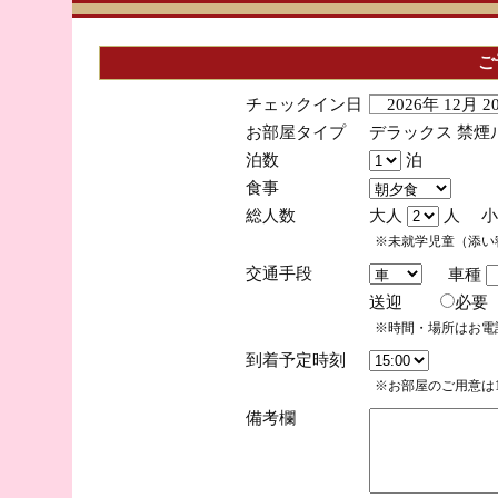
ご
チェックイン日
2026年 12月 
お部屋タイプ
デラックス 禁煙
泊数
泊
食事
総人数
大人
人 小
※未就学児童（添い
交通手段
車種
送迎
必
※時間・場所はお電
到着予定時刻
※お部屋のご用意は1
備考欄