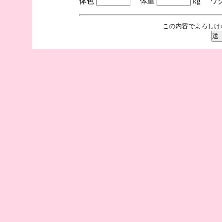
体色
体重
kg ワ
この内容でよろしけ