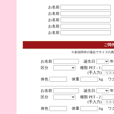
お名前
お名前
お名前
お名前
お名前
ご同
※多頭同伴の場合でサイズの異
お名前
誕生日
区分
種類 PET - 1
(手入力)
体色
体重
kg ワ
お名前
誕生日
区分
種類 PET - 2
(手入力)
体色
体重
kg ワ