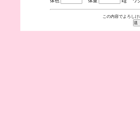
体色
体重
kg ワ
この内容でよろしけ