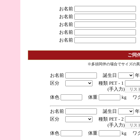
お名前
お名前
お名前
お名前
お名前
ご同
※多頭同伴の場合でサイズの異
お名前
誕生日
区分
種類 PET - 1
(手入力)
体色
体重
kg ワ
お名前
誕生日
区分
種類 PET - 2
(手入力)
体色
体重
kg ワ