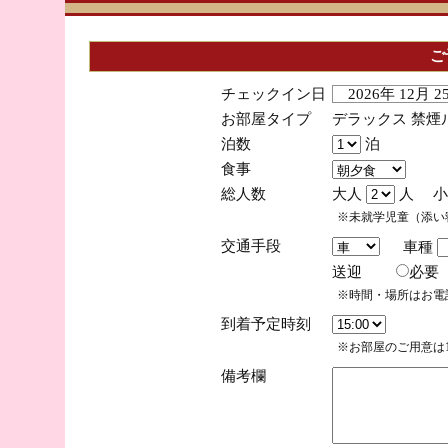
ご
チェックイン日
2026年 12月 
お部屋タイプ
デラックス 禁煙
泊数
泊
食事
総人数
大人
人 小
※未就学児童（添い
交通手段
車種
送迎
必
※時間・場所はお電
到着予定時刻
※お部屋のご用意は1
備考欄