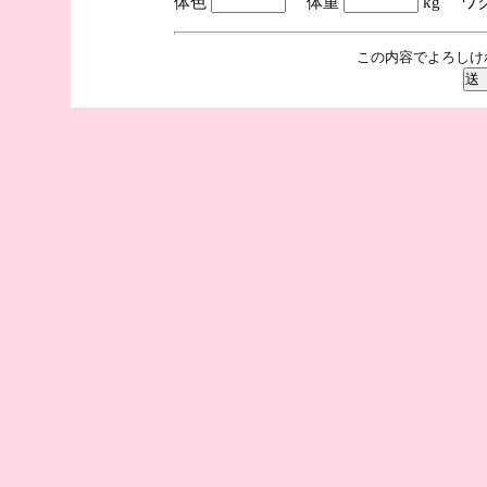
体色
体重
kg ワ
この内容でよろしけ