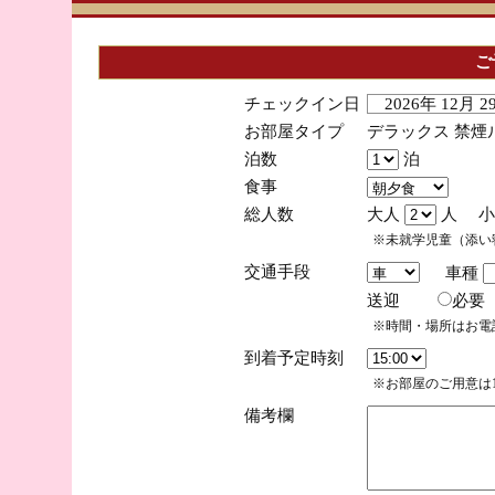
ご
チェックイン日
2026年 12月 
お部屋タイプ
デラックス 禁煙
泊数
泊
食事
総人数
大人
人 小
※未就学児童（添い
交通手段
車種
送迎
必
※時間・場所はお電
到着予定時刻
※お部屋のご用意は1
備考欄