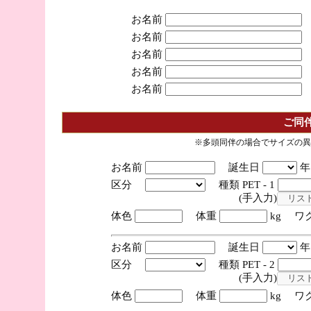
お名前
お名前
お名前
お名前
お名前
ご同
※多頭同伴の場合でサイズの異
お名前
誕生日
区分
種類 PET - 1
(手入力)
体色
体重
kg ワ
お名前
誕生日
区分
種類 PET - 2
(手入力)
体色
体重
kg ワ