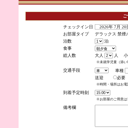
ご
チェックイン日
2026年 7月 
お部屋タイプ
デラックス 禁煙
泊数
泊
食事
総人数
大人
人 小
※未就学児童（添い
交通手段
車種
送迎
必
※時間・場所はお電
到着予定時刻
※お部屋のご用意は1
備考欄