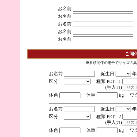
お名前
お名前
お名前
お名前
お名前
ご同
※多頭同伴の場合でサイズの異
お名前
誕生日
区分
種類 PET - 1
(手入力)
体色
体重
kg ワ
お名前
誕生日
区分
種類 PET - 2
(手入力)
体色
体重
kg ワ