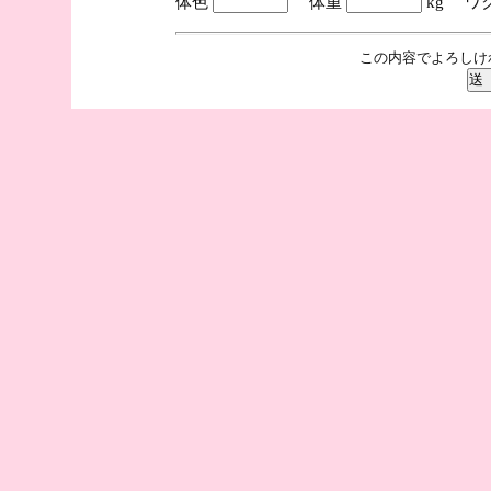
体色
体重
kg ワ
この内容でよろしけ