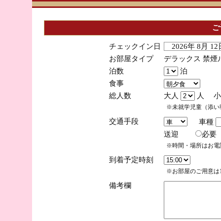
ご
チェックイン日
2026年 8月 
お部屋タイプ
デラックス 禁煙
泊数
泊
食事
総人数
大人
人 小
※未就学児童（添い
交通手段
車種
送迎
必
※時間・場所はお電
到着予定時刻
※お部屋のご用意は1
備考欄