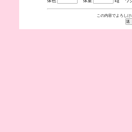
体色
体重
kg ワ
この内容でよろしけ