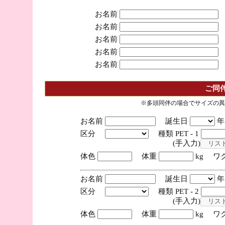
お名前
お名前
お名前
お名前
お名前
ご同
※多頭同伴の場合でサイズの異
お名前
誕生日
区分
種類 PET - 1
(手入力)
体色
体重
kg ワ
お名前
誕生日
区分
種類 PET - 2
(手入力)
体色
体重
kg ワ