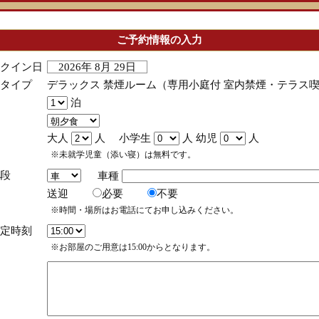
ご予約情報の入力
クイン日
2026年 8月 29日
タイプ
デラックス 禁煙ルーム（専用小庭付 室内禁煙・テラス
泊
大人
人 小学生
人 幼児
人
※未就学児童（添い寝）は無料です。
段
車種
送迎
必要
不要
※時間・場所はお電話にてお申し込みください。
定時刻
※お部屋のご用意は15:00からとなります。