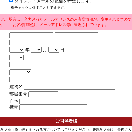
ダイレクトメールの配信を希望します。
※チェックは外すこともできます。
された場合は、入力されたメールアドレスのお客様情報が、変更されますので
い。 お客様情報は、メールアドレス毎に管理されています。
年
月
日
建物名
部屋番号
自宅
携帯
ご同伴者様
就学児童（添い寝）をされる方についてもご記入ください。未就学児童は、最後に入