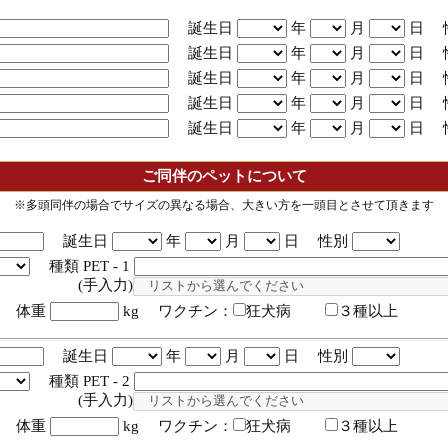
誕生日
年
月
日 
誕生日
年
月
日 
誕生日
年
月
日 
誕生日
年
月
日 
誕生日
年
月
日 
ご同伴のペットについて
※多頭同伴の場合でサイズの異なる場合、大きい方を一頭目とさせて頂きます
誕生日
年
月
日 性別
種類 PET - 1
入力)
体重
kg ワクチン：
狂犬病
３種以上
誕生日
年
月
日 性別
種類 PET - 2
入力)
体重
kg ワクチン：
狂犬病
３種以上