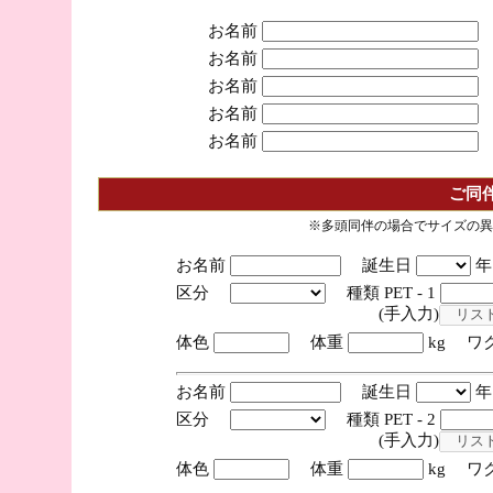
お名前
お名前
お名前
お名前
お名前
ご同
※多頭同伴の場合でサイズの異
お名前
誕生日
区分
種類 PET - 1
(手入力)
体色
体重
kg ワ
お名前
誕生日
区分
種類 PET - 2
(手入力)
体色
体重
kg ワ