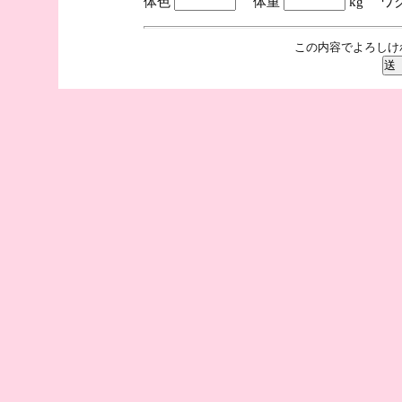
体色
体重
kg ワ
この内容でよろしけ