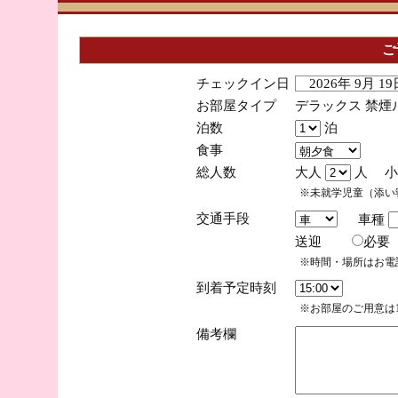
ご
チェックイン日
2026年 9月 
お部屋タイプ
デラックス 禁煙
泊数
泊
食事
総人数
大人
人 小
※未就学児童（添い
交通手段
車種
送迎
必
※時間・場所はお電
到着予定時刻
※お部屋のご用意は1
備考欄