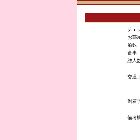
チェ
お部
泊数
食事
総人
交通
到着
備考