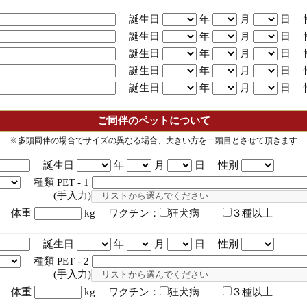
誕生日
年
月
日 
誕生日
年
月
日 
誕生日
年
月
日 
誕生日
年
月
日 
誕生日
年
月
日 
ご同伴のペットについて
※多頭同伴の場合でサイズの異なる場合、大きい方を一頭目とさせて頂きます
誕生日
年
月
日 性別
種類 PET - 1
入力)
体重
kg ワクチン：
狂犬病
３種以上
誕生日
年
月
日 性別
種類 PET - 2
入力)
体重
kg ワクチン：
狂犬病
３種以上