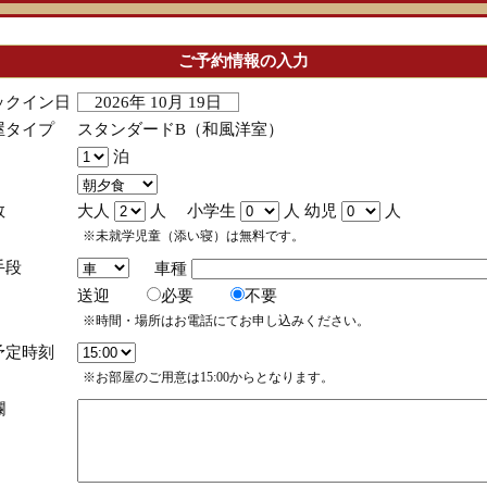
ご予約情報の入力
ックイン日
2026年 10月 19日
屋タイプ
スタンダードB（和風洋室）
泊
数
大人
人 小学生
人 幼児
人
※未就学児童（添い寝）は無料です。
手段
車種
送迎
必要
不要
※時間・場所はお電話にてお申し込みください。
予定時刻
※お部屋のご用意は15:00からとなります。
欄