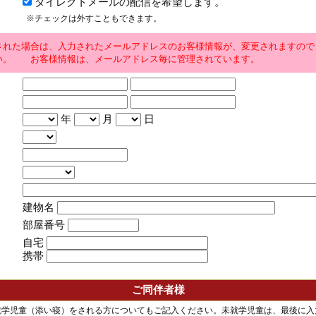
ダイレクトメールの配信を希望します。
※チェックは外すこともできます。
された場合は、入力されたメールアドレスのお客様情報が、変更されますので
い。 お客様情報は、メールアドレス毎に管理されています。
年
月
日
建物名
部屋番号
自宅
携帯
ご同伴者様
就学児童（添い寝）をされる方についてもご記入ください。未就学児童は、最後に入