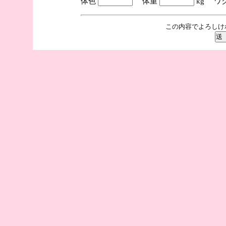
体色
体重
kg ワ
この内容でよろしけ