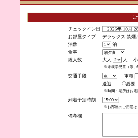
ご
チェックイン日
2026年 10月 
お部屋タイプ
デラックス 禁煙
泊数
泊
食事
総人数
大人
人 小
※未就学児童（添い
交通手段
車種
送迎
必
※時間・場所はお電
到着予定時刻
※お部屋のご用意は1
備考欄