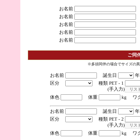
お名前
お名前
お名前
お名前
お名前
ご同
※多頭同伴の場合でサイズの異
お名前
誕生日
区分
種類 PET - 1
(手入力)
体色
体重
kg ワ
お名前
誕生日
区分
種類 PET - 2
(手入力)
体色
体重
kg ワ