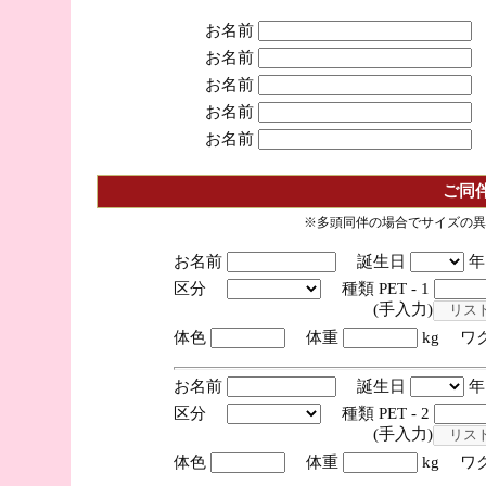
お名前
お名前
お名前
お名前
お名前
ご同
※多頭同伴の場合でサイズの異
お名前
誕生日
区分
種類 PET - 1
(手入力)
体色
体重
kg ワ
お名前
誕生日
区分
種類 PET - 2
(手入力)
体色
体重
kg ワ