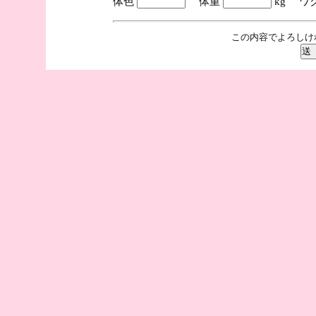
体色
体重
kg ワ
この内容でよろしけ