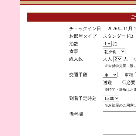
ご
チェックイン日
2026年 11月
お部屋タイプ
スタンダードB
泊数
泊
食事
総人数
大人
人 
※未就学児童（添
交通手段
車種
送迎
必
※時間・場所はお
到着予定時刻
※お部屋のご用意は
備考欄