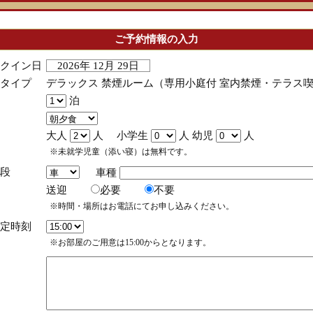
ご予約情報の入力
クイン日
2026年 12月 29日
タイプ
デラックス 禁煙ルーム（専用小庭付 室内禁煙・テラス
泊
大人
人 小学生
人 幼児
人
※未就学児童（添い寝）は無料です。
段
車種
送迎
必要
不要
※時間・場所はお電話にてお申し込みください。
定時刻
※お部屋のご用意は15:00からとなります。