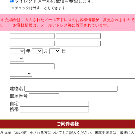
ダイレクトメールの配信を希望します。
※チェックは外すこともできます。
された場合は、入力されたメールアドレスのお客様情報が、変更されますので
い。 お客様情報は、メールアドレス毎に管理されています。
年
月
日
建物名
部屋番号
自宅
携帯
ご同伴者様
就学児童（添い寝）をされる方についてもご記入ください。未就学児童は、最後に入