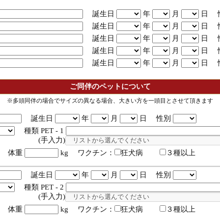
誕生日
年
月
日 
誕生日
年
月
日 
誕生日
年
月
日 
誕生日
年
月
日 
誕生日
年
月
日 
ご同伴のペットについて
※多頭同伴の場合でサイズの異なる場合、大きい方を一頭目とさせて頂きます
誕生日
年
月
日 性別
種類 PET - 1
入力)
体重
kg ワクチン：
狂犬病
３種以上
誕生日
年
月
日 性別
種類 PET - 2
入力)
体重
kg ワクチン：
狂犬病
３種以上