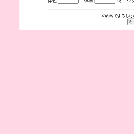
体色
体重
kg ワ
この内容でよろしけ