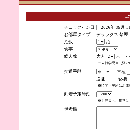
ご
チェックイン日
2026年 09月 
お部屋タイプ
デラックス 禁煙
泊数
泊
食事
総人数
大人
人 小
※未就学児童（添い
交通手段
車種
送迎
必
※時間・場所はお電
到着予定時刻
※お部屋のご用意は1
備考欄