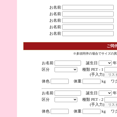
お名前
お名前
お名前
お名前
お名前
ご同
※多頭同伴の場合でサイズの異
お名前
誕生日
区分
種類 PET - 1
(手入力)
体色
体重
kg ワ
お名前
誕生日
区分
種類 PET - 2
(手入力)
体色
体重
kg ワ