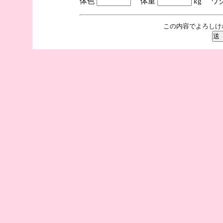
体色
体重
kg ワ
この内容でよろしけ