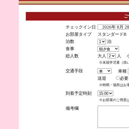
ご
チェックイン日
2026年 8月 
お部屋タイプ
スタンダードB
泊数
泊
食事
総人数
大人
人 
※未就学児童（添
交通手段
車種
送迎
必
※時間・場所はお
到着予定時刻
※お部屋のご用意は
備考欄