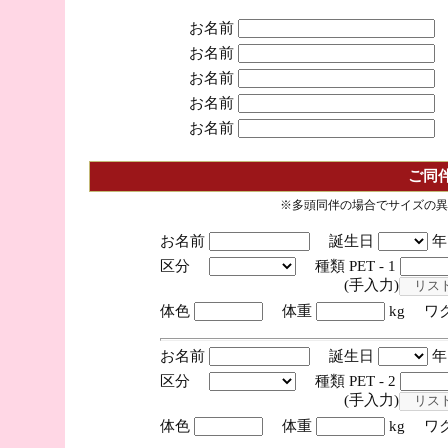
お名前
お名前
お名前
お名前
お名前
ご同
※多頭同伴の場合でサイズの異
お名前
誕生日
区分
種類 PET - 1
(手入力)
体色
体重
kg ワ
お名前
誕生日
区分
種類 PET - 2
(手入力)
体色
体重
kg ワ