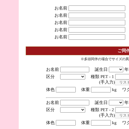
お名前
お名前
お名前
お名前
お名前
ご同
※多頭同伴の場合でサイズの異
お名前
誕生日
区分
種類 PET - 1
(手入力)
体色
体重
kg ワ
お名前
誕生日
区分
種類 PET - 2
(手入力)
体色
体重
kg ワ