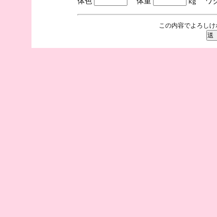
体色
体重
kg ワ
この内容でよろしけ