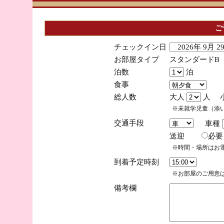
ご
チェックイン日
2026年 9月 
お部屋タイプ
スタンダードB
泊数
泊
食事
総人数
大人
人 
※未就学児童（添
交通手段
車種
送迎
必
※時間・場所はお
到着予定時刻
※お部屋のご用意は
備考欄