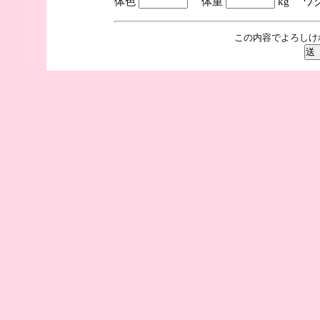
体色
体重
kg ワ
この内容でよろしけ