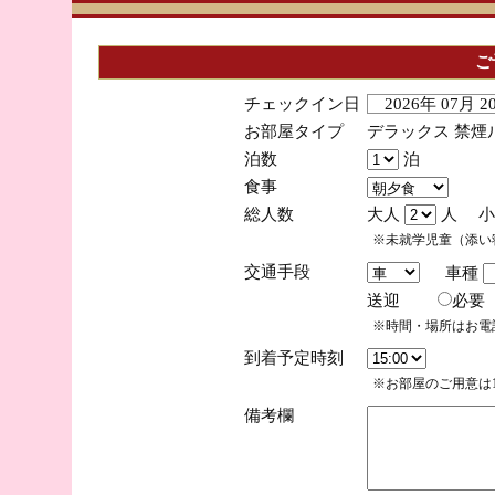
ご
チェックイン日
2026年 07月 
お部屋タイプ
デラックス 禁煙
泊数
泊
食事
総人数
大人
人 小
※未就学児童（添い
交通手段
車種
送迎
必
※時間・場所はお電
到着予定時刻
※お部屋のご用意は1
備考欄