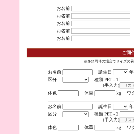
お名前
お名前
お名前
お名前
お名前
ご同
※多頭同伴の場合でサイズの異
お名前
誕生日
区分
種類 PET - 1
(手入力)
体色
体重
kg ワ
お名前
誕生日
区分
種類 PET - 2
(手入力)
体色
体重
kg ワ